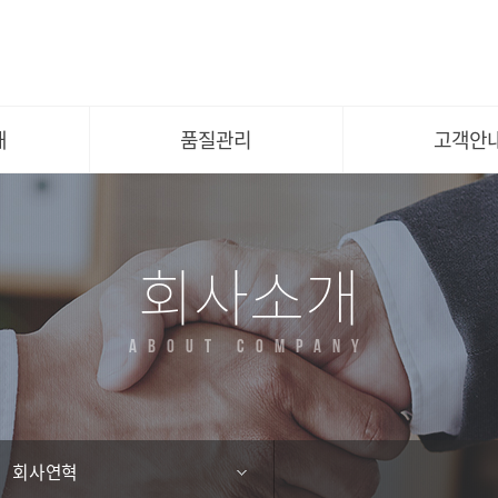
주작업공정도
공지사항
설비현황
채용안내
관련 인증서
고객문의
개
품질관리
고객안
회사소개
ABOUT COMPANY
회사연혁