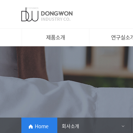
평직
연구실소개
니트
주요성과 및 수상
Yarn
지적재산권 소개
친환경제품
연구분야
제품소개
연구실소
Home
회사소개